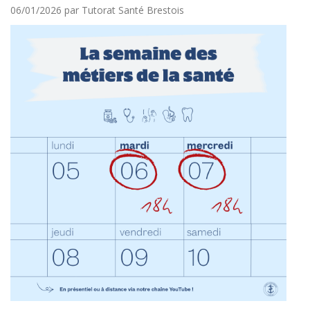
Posté
06/01/2026
par
Tutorat Santé Brestois
le