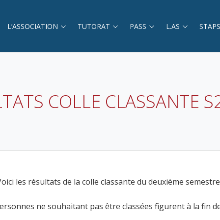
L’ASSOCIATION
TUTORAT
PASS
L.AS
STAP
TATS COLLE CLASSANTE S
Voici les résultats de la colle classante du deuxième semestre 
personnes ne souhaitant pas être classées figurent à la fin 