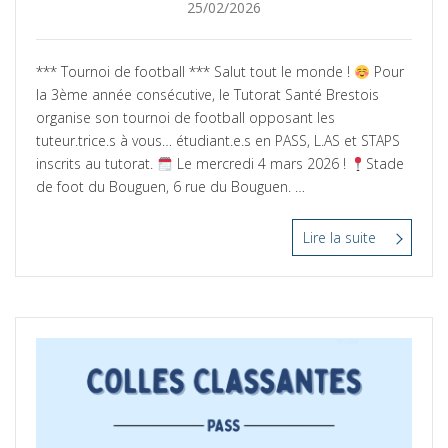
Posté
25/02/2026
le
*** Tournoi de football *** Salut tout le monde !
Pour
la 3ème année consécutive, le Tutorat Santé Brestois
organise son tournoi de football opposant les
tuteur.trice.s à vous… étudiant.e.s en PASS, L.AS et STAPS
inscrits au tutorat.
Le mercredi 4 mars 2026 !
Stade
de foot du Bouguen, 6 rue du Bouguen. …
Lire la suite
“Tournoi
de
football”