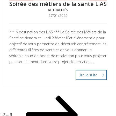
Soirée des métiers de la santé L.AS
ACTUALITÉS
Posté
27/01/2026
le
*** À destination des L.AS *** La Soirée des Métiers de la
Santé se tiendra ce lundi 2 février !Cet événement a pour
objectif de vous permettre de découvrir concrètement les
différentes filières de santé et de vous donner un
véritable coup de boost de motivation pour vous projeter
plus sereinement dans votre projet d’orientation. …
Lire la suite
“Soirée
des
métiers
de
NAVIGATION
Page
Page
Page
Page
la
DES
suivante
santé
L.AS”
ARTICLES
1
2
…
5