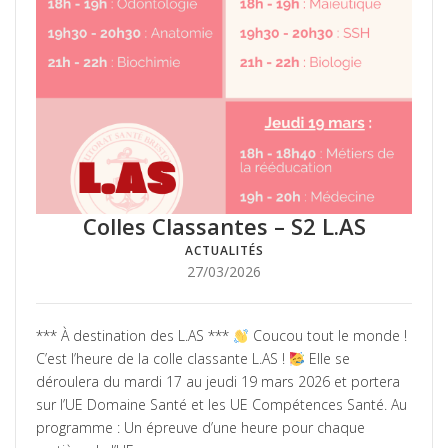
Colles Classantes – S2 L.AS
ACTUALITÉS
Posté
27/03/2026
le
*** À destination des L.AS ***
Coucou tout le monde !
C’est l’heure de la colle classante L.AS !
Elle se
déroulera du mardi 17 au jeudi 19 mars 2026 et portera
sur l’UE Domaine Santé et les UE Compétences Santé. Au
programme : Un épreuve d’une heure pour chaque