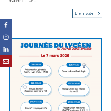
matière de l’UE …
Lire la suite
“Colles
Classantes
–
S2
L.AS”