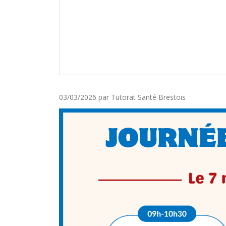
Posté
03/03/2026
par
Tutorat Santé Brestois
le