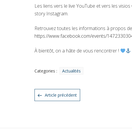
Les liens vers le live YouTube et vers les visi
story Instagram.
Retrouvez toutes les informations à propos d
https://www.facebook.com/events/14723303
À bientôt, on a hâte de vous rencontrer !
Categories :
Catégories
Actualités
NAVIGATION
Article
Article précédent
précédent
DE
L’ARTICLE